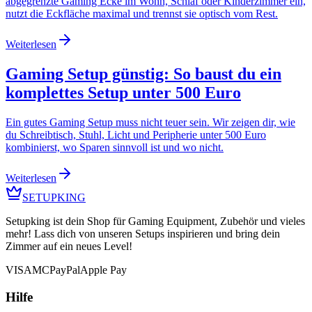
abgegrenzte Gaming Ecke im Wohn, Schlaf oder Kinderzimmer ein,
nutzt die Eckfläche maximal und trennst sie optisch vom Rest.
Weiterlesen
Gaming Setup günstig: So baust du ein
komplettes Setup unter 500 Euro
Ein gutes Gaming Setup muss nicht teuer sein. Wir zeigen dir, wie
du Schreibtisch, Stuhl, Licht und Peripherie unter 500 Euro
kombinierst, wo Sparen sinnvoll ist und wo nicht.
Weiterlesen
SETUPKING
Setupking ist dein Shop für Gaming Equipment, Zubehör und vieles
mehr! Lass dich von unseren Setups inspirieren und bring dein
Zimmer auf ein neues Level!
VISA
MC
PayPal
Apple Pay
Hilfe